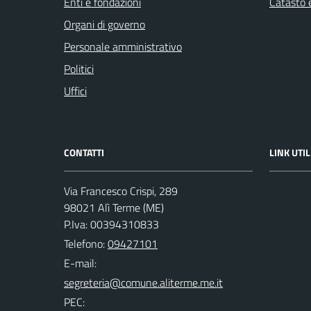
Enti e fondazioni
Catasto e
Organi di governo
Personale amministrativo
Politici
Uffici
CONTATTI
LINK UTIL
Via Francesco Crispi, 289
98021 Alì Terme (ME)
P.Iva: 00394310833
Telefono:
09427101
E-mail:
PEC: