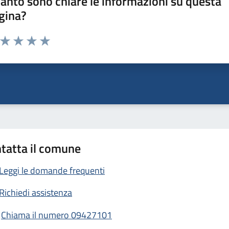
anto sono chiare le informazioni su questa
gina?
a da 1 a 5 stelle la pagina
ta 1 stelle su 5
Valuta 2 stelle su 5
Valuta 3 stelle su 5
Valuta 4 stelle su 5
Valuta 5 stelle su 5
tatta il comune
Leggi le domande frequenti
Richiedi assistenza
Chiama il numero 09427101