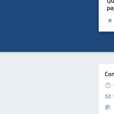
Qu
pa
Valut
Valu
Con