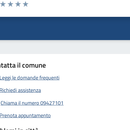
a da 1 a 5 stelle la pagina
ta 1 stelle su 5
Valuta 2 stelle su 5
Valuta 3 stelle su 5
Valuta 4 stelle su 5
Valuta 5 stelle su 5
tatta il comune
Leggi le domande frequenti
Richiedi assistenza
Chiama il numero 09427101
Prenota appuntamento