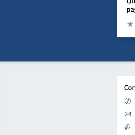
Qu
pa
Valut
Valu
Con