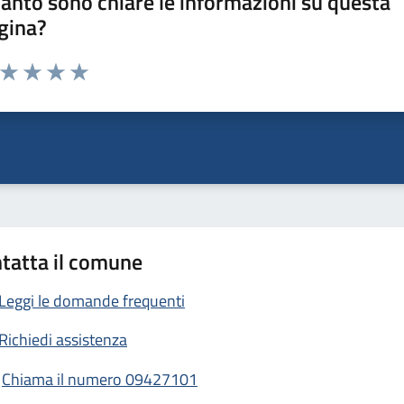
anto sono chiare le informazioni su questa
gina?
a da 1 a 5 stelle la pagina
ta 1 stelle su 5
Valuta 2 stelle su 5
Valuta 3 stelle su 5
Valuta 4 stelle su 5
Valuta 5 stelle su 5
tatta il comune
Leggi le domande frequenti
Richiedi assistenza
Chiama il numero 09427101