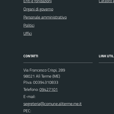
Enti e fondazioni
Catasto e
Organi di governo
Personale amministrativo
Politici
Uffici
CONTATTI
LINK UTIL
Via Francesco Crispi, 289
98021 Alì Terme (ME)
P.Iva: 00394310833
Telefono:
09427101
E-mail:
PEC: