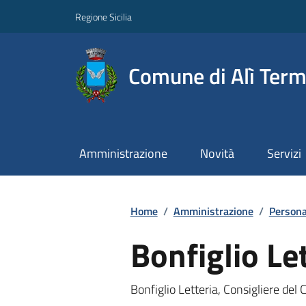
Regione Sicilia
Comune di Alì Ter
Amministrazione
Novità
Servizi
Home
/
Amministrazione
/
Persona
Bonfiglio Le
Bonfiglio Letteria, Consigliere del