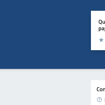
Qu
pa
Valut
Valu
Con