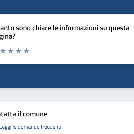
anto sono chiare le informazioni su questa
gina?
a da 1 a 5 stelle la pagina
ta 1 stelle su 5
Valuta 2 stelle su 5
Valuta 3 stelle su 5
Valuta 4 stelle su 5
Valuta 5 stelle su 5
tatta il comune
Leggi le domande frequenti